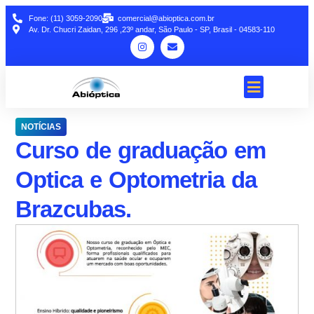
Fone: (11) 3059-2090
comercial@abioptica.com.br
Av. Dr. Chucri Zaidan, 296 ,23º andar, São Paulo - SP, Brasil - 04583-110
NOTÍCIAS
Curso de graduação em
Optica e Optometria da
Brazcubas.