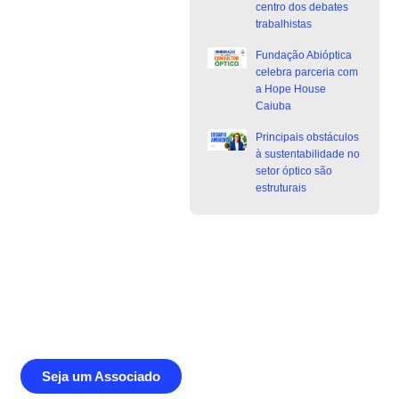
centro dos debates
trabalhistas
Fundação Abióptica
celebra parceria com
a Hope House
Caiuba
Principais obstáculos
à sustentabilidade no
setor óptico são
estruturais
Junte-se a Abióptica, a mais
representativa instituição do setor óptico
brasileiro
Seja um Associado