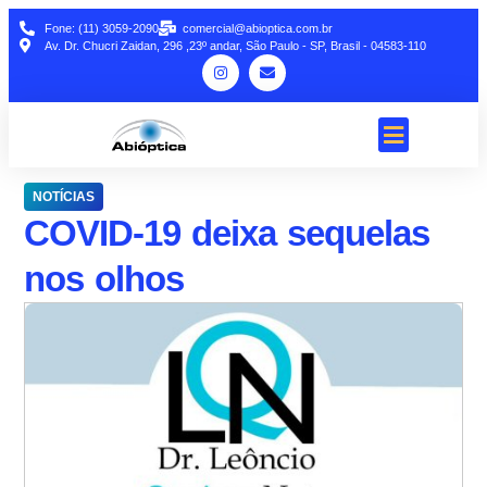
Fone: (11) 3059-2090
comercial@abioptica.com.br
Av. Dr. Chucri Zaidan, 296 ,23º andar, São Paulo - SP, Brasil - 04583-110
NOTÍCIAS
COVID-19 deixa sequelas
nos olhos