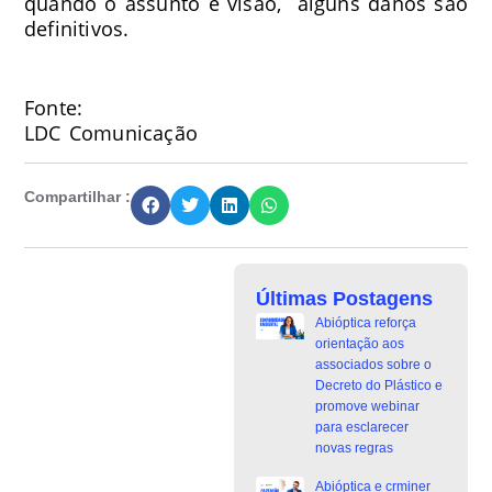
quando o assunto é visão, alguns danos são
definitivos.
Fonte:
LDC Comunicação
Compartilhar :
Últimas Postagens
Abióptica reforça
orientação aos
associados sobre o
Decreto do Plástico e
promove webinar
para esclarecer
novas regras
Abióptica e crminer