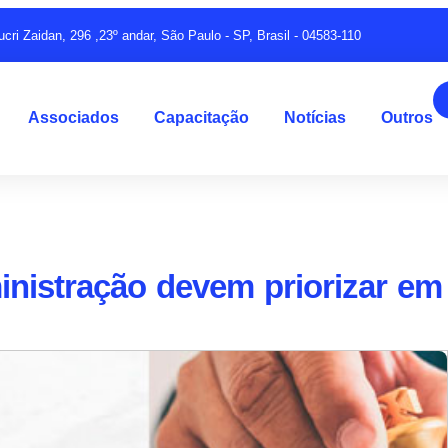
ucri Zaidan, 296 ,23º andar, São Paulo - SP, Brasil - 04583-110
Associados
Capacitação
Notícias
Outros
nistração devem priorizar em