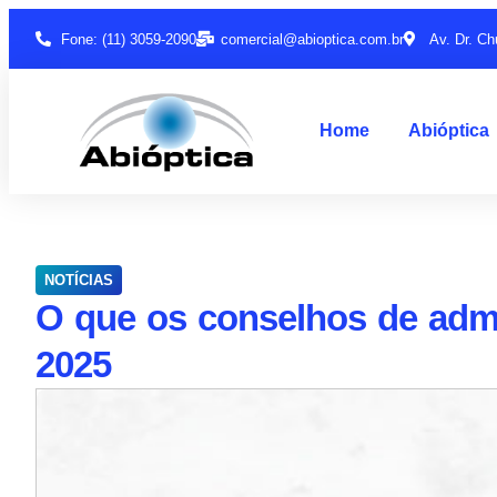
Fone: (11) 3059-2090
comercial@abioptica.com.br
Av. Dr. Ch
Home
Abióptica
NOTÍCIAS
O que os conselhos de admi
2025