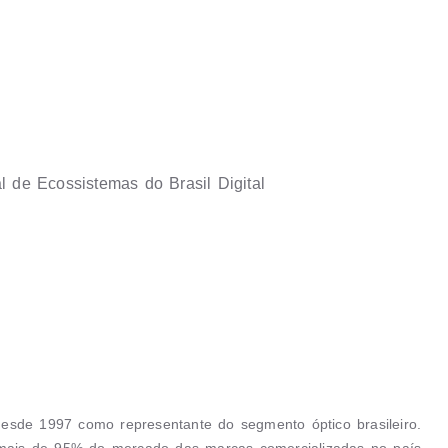
 de Ecossistemas do Brasil Digital
 desde 1997 como representante do segmento óptico brasileiro.
ais de 95% do mercado das marcas comercializadas no país.