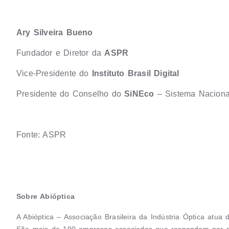
Ary Silveira Bueno
Fundador e Diretor da
ASPR
Vice-Presidente do
Instituto Brasil Digital
Presidente do Conselho do
SiNEco
– Sistema Nacional
Fonte: ASPR
Sobre Abióptica
A Abióptica – Associação Brasileira da Indústria Óptica atua
São mais de 190 empresas associadas que respondem por m