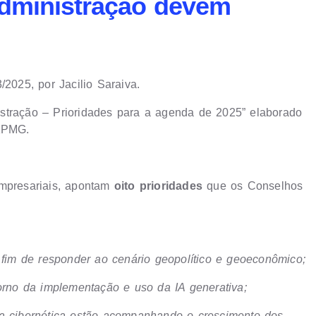
administração devem
/2025, por Jacilio Saraiva.
stração – Prioridades para a agenda de 2025” elaborado
 KPMG.
empresariais, apontam
oito prioridades
que os Conselhos
a fim de responder ao cenário geopolítico e geoeconômico;
torno da implementação e uso da IA generativa;
ça cibernética estão acompanhando o crescimento dos