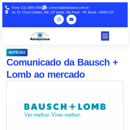
Fone: (11) 3059-2090
comercial@abioptica.com.br
Av. Dr. Chucri Zaidan, 296 ,23º andar, São Paulo - SP, Brasil - 04583-110
NOTÍCIAS
Comunicado da Bausch +
Lomb ao mercado