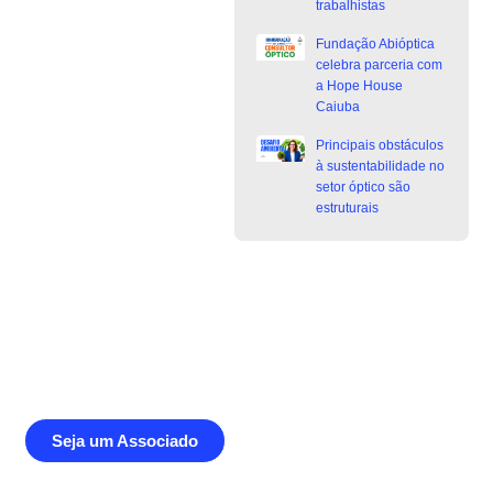
trabalhistas
Fundação Abióptica
celebra parceria com
a Hope House
Caiuba
Principais obstáculos
à sustentabilidade no
setor óptico são
estruturais
Junte-se a Abióptica, a mais
representativa instituição do setor óptico
brasileiro
Seja um Associado