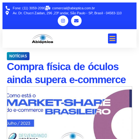
Fone: (11) 3059-2090
comercial@abioptica.com.br
Av. Dr. Chucri Zaidan, 296 ,23º andar, São Paulo - SP, Brasil - 04583-110
NOTÍCIAS
Compra física de óculos
ainda supera e-commerce