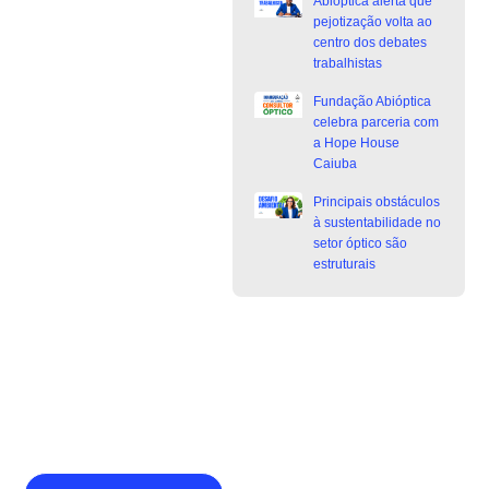
Abióptica alerta que
pejotização volta ao
centro dos debates
trabalhistas
Fundação Abióptica
celebra parceria com
a Hope House
Caiuba
Principais obstáculos
à sustentabilidade no
setor óptico são
estruturais
Junte-se a Abióptica, a mais
representativa instituição do setor óptico
brasileiro