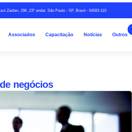
ucri Zaidan, 296 ,23º andar, São Paulo - SP, Brasil - 04583-110
Associados
Capacitação
Notícias
Outros
de negócios