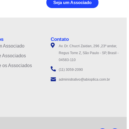
Seja um Associado
os
Contato
m Associado
Av. Dr. Chucri Zaidan, 296 ,23º andar,
Regus Torre Z, São Paulo - SP, Brasil -
e Associados
04583-110
e os Associados
(11) 3059-2090
administrativo@abioptica.com.br