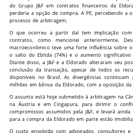
do Grupo J&F em contratos financeiros da Eldo
perderia a opção de compra. A PE, percebendo a obs
processo de arbitragem.
O que ocorreu a partir daí tem implicação com
contratos, como mencionei anteriormente. De
macroeconômico teve uma forte influência sobre o v
o salto do Ebitda (74%) e o aumento significativo
Diante disso, a J&F e a Eldorado alteraram seu po
conclusão da transação, apesar de todos os recur
disponíveis no Brasil. As divergências continua
milhões em bônus da Eldorado, com a oposição da P
O assunto está hoje submetido à arbitragem na Câma
na Áustria e em Cingapura, para dirimir o conf
compromissos assumidos pela J&F, e levará ainda 
para a compra da Eldorado em parte estão imobili
O custo envolvido com advogados, consultores e 