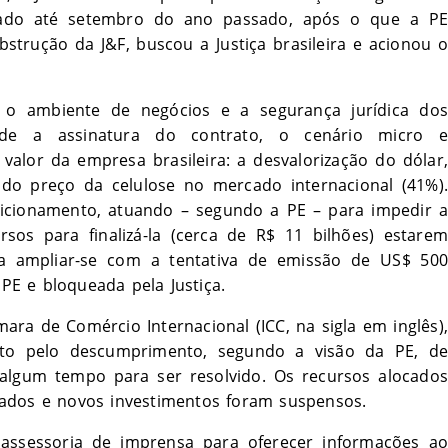
rado até setembro do ano passado, após o que a PE
trução da J&F, buscou a Justiça brasileira e acionou o
 o ambiente de negócios e a segurança jurídica dos
sde a assinatura do contrato, o cenário micro e
alor da empresa brasileira: a desvalorização do dólar,
 do preço da celulose no mercado internacional (41%).
sicionamento, atuando – segundo a PE – para impedir a
sos para finalizá-la (cerca de R$ 11 bilhões) estarem
m a ampliar-se com a tentativa de emissão de US$ 500
E e bloqueada pela Justiça.
ra de Comércio Internacional (ICC, na sigla em inglês)
lito pelo descumprimento, segundo a visão da PE, de
algum tempo para ser resolvido. Os recursos alocados
zados e novos investimentos foram suspensos.
assessoria de imprensa para oferecer informações ao