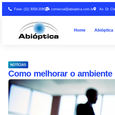
Fone: (11) 3059-2090
comercial@abioptica.com.br
Av. Dr. Ch
Home
Abióptica
NOTÍCIAS
Como melhorar o ambiente 