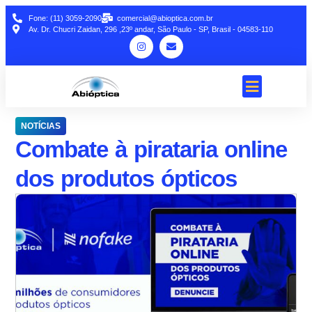
Fone: (11) 3059-2090
comercial@abioptica.com.br
Av. Dr. Chucri Zaidan, 296 ,23º andar, São Paulo - SP, Brasil - 04583-110
NOTÍCIAS
Combate à pirataria online
dos produtos ópticos