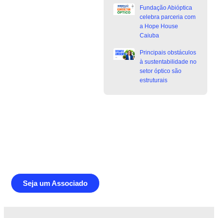
Fundação Abióptica
celebra parceria com
a Hope House
Caiuba
Principais obstáculos
à sustentabilidade no
setor óptico são
estruturais
Junte-se a Abióptica, a mais
representativa instituição do setor óptico
brasileiro
Seja um Associado