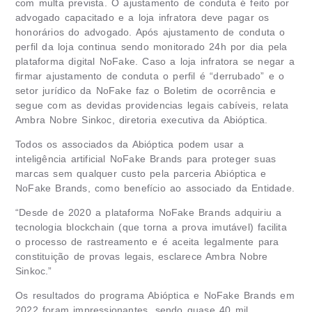
com multa prevista. O ajustamento de conduta é feito por
advogado capacitado e a loja infratora deve pagar os
honorários do advogado. Após ajustamento de conduta o
perfil da loja continua sendo monitorado 24h por dia pela
plataforma digital NoFake. Caso a loja infratora se negar a
firmar ajustamento de conduta o perfil é “derrubado” e o
setor jurídico da NoFake faz o Boletim de ocorrência e
segue com as devidas providencias legais cabíveis, relata
Ambra Nobre Sinkoc, diretoria executiva da Abióptica.
Todos os associados da Abióptica podem usar a
inteligência artificial NoFake Brands para proteger suas
marcas sem qualquer custo pela parceria Abióptica e
NoFake Brands, como benefício ao associado da Entidade.
“Desde de 2020 a plataforma NoFake Brands adquiriu a
tecnologia blockchain (que torna a prova imutável) facilita
o processo de rastreamento e é aceita legalmente para
constituição de provas legais, esclarece Ambra Nobre
Sinkoc.”
Os resultados do programa Abióptica e NoFake Brands em
2022 foram impressionantes, sendo quase 40 mil