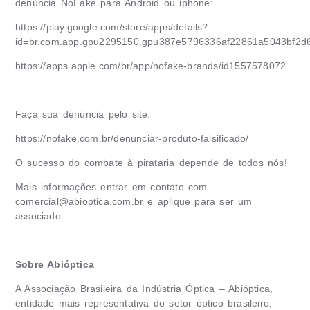
denúncia NoFake para Android ou iphone:
https://play.google.com/store/apps/details?
id=br.com.app.gpu2295150.gpu387e5796336af22861a5043bf2d
https://apps.apple.com/br/app/nofake-brands/id1557578072
Faça sua denúncia pelo site:
https://nofake.com.br/denunciar-produto-falsificado/
O sucesso do combate à pirataria depende de todos nós!
Mais informações entrar em contato com
comercial@abioptica.com.br
e aplique para ser um
associado
Sobre Abióptica
A Associação Brasileira da Indústria Óptica – Abióptica,
entidade mais representativa do setor óptico brasileiro,