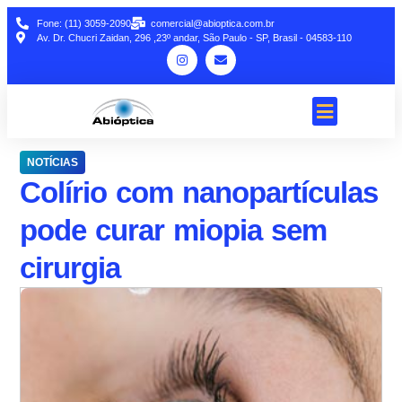
Fone: (11) 3059-2090
comercial@abioptica.com.br
Av. Dr. Chucri Zaidan, 296 ,23º andar, São Paulo - SP, Brasil - 04583-110
NOTÍCIAS
Colírio com nanopartículas
pode curar miopia sem
cirurgia