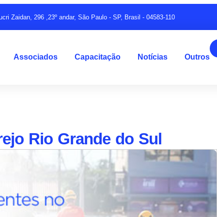
ucri Zaidan, 296 ,23º andar, São Paulo - SP, Brasil - 04583-110
Associados
Capacitação
Notícias
Outros
rejo Rio Grande do Sul