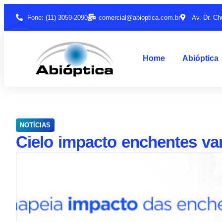
Fone: (11) 3059-2090
comercial@abioptica.com.br
Av. Dr. Ch
Home
Abióptica
NOTÍCIAS
Cielo impacto enchentes va