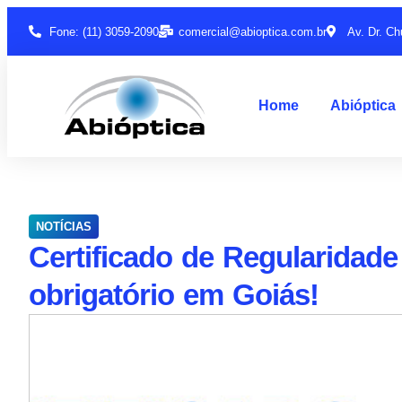
Fone: (11) 3059-2090
comercial@abioptica.com.br
Av. Dr. Ch
Home
Abióptica
NOTÍCIAS
Certificado de Regularidade
obrigatório em Goiás!