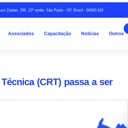
ucri Zaidan, 296 ,23º andar, São Paulo - SP, Brasil - 04583-110
Associados
Capacitação
Notícias
Outros
 Técnica (CRT) passa a ser