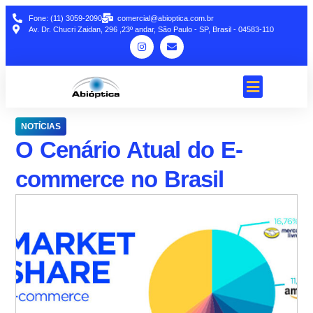
Fone: (11) 3059-2090
comercial@abioptica.com.br
Av. Dr. Chucri Zaidan, 296 ,23º andar, São Paulo - SP, Brasil - 04583-110
NOTÍCIAS
O Cenário Atual do E-
commerce no Brasil