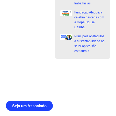
trabalhistas
Fundação Abióptica
celebra parceria com
a Hope House
Caiuba
Principais obstáculos
à sustentabilidade no
setor óptico são
estruturais
Junte-se a Abióptica, a mais
representativa instituição do setor óptico
brasileiro
Seja um Associado