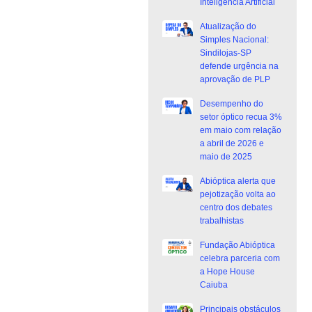
Inteligência Artificial
Atualização do
Simples Nacional:
Sindilojas-SP
defende urgência na
aprovação de PLP
Desempenho do
setor óptico recua 3%
em maio com relação
a abril de 2026 e
maio de 2025
Abióptica alerta que
pejotização volta ao
centro dos debates
trabalhistas
Fundação Abióptica
celebra parceria com
a Hope House
Caiuba
Principais obstáculos