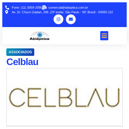
Fone: (11) 3059-2090
comercial@abioptica.com.br
Av. Dr. Chucri Zaidan, 296 ,23º andar, São Paulo - SP, Brasil - 04583-110
ASSOCIADOS
Celblau