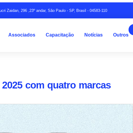
ucri Zaidan, 296 ,23º andar, São Paulo - SP, Brasil - 04583-110
Associados
Capacitação
Notícias
Outros
a 2025 com quatro marcas