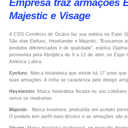
Empresa traz armações E
Majestic e Visage
A CDS Comércio de Óculos faz sua estréia na Expo Ó
São elas Etefunc, Heyelander e Majestic. “Buscamos 
produtos diferenciados e de qualidade”, explica Djal
promovida pela Abióptica de 9 a 12 de abril, no Expo C
América Latina.
Eyefunc
. Marca holandesa que existe há 17 anos que 
suas armações. A linha se caracteriza pelo design arr
Heyelander.
Marca holandesa focada no uso cotidiano 
vence os modismos.
Majestic
. Marca brasileira, produzida em acetato pre
O produto tem perfil mais técnico e as armações são 
Visage
, Marca brasileira tradicional, no mercado des