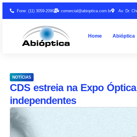
Fone: (11) 3059-2090
comercial@abioptica.com.br
Av. Dr. Ch
Home
Abióptica
NOTÍCIAS
CDS estreia na Expo Óptic
independentes