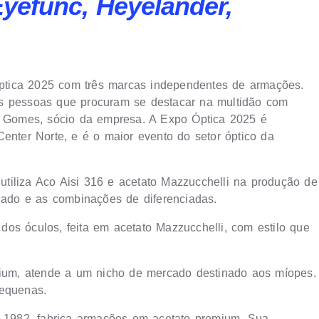
yefunc, Heyelander,
ptica 2025 com três marcas independentes de armações.
as pessoas que procuram se destacar na multidão com
ma Gomes, sócio da empresa. A Expo Óptica 2025 é
enter Norte, e é o maior evento do setor óptico da
utiliza Aco Aisi 316 e acetato Mazzucchelli na produção de
ojado e as combinações de diferenciadas.
dos óculos, feita em acetato Mazzucchelli, com estilo que
mium, atende a um nicho de mercado destinado aos míopes.
pequenas.
de 1982, fabrica armações em acetato premium. Sua