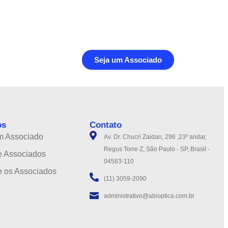
Seja um Associado
os
Contato
m Associado
Av. Dr. Chucri Zaidan, 296 ,23º andar,
Regus Torre Z, São Paulo - SP, Brasil -
e Associados
04583-110
e os Associados
(11) 3059-2090
administrativo@abioptica.com.br