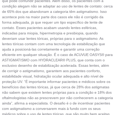
que pode confundir pacientes. Além disso, os pacientes com a
condição alegam não se adaptar ao uso de lentes de contato: cerca
de 65% dos que abandonam a categoria têm astigmatismo. Isso
acontece pois na maior parte dos casos ele não é corrigido da
forma adequada, já que requer um tipo específico de lente de
contato. Esses pacientes acabam usando lentes esféricas,
indicadas para miopia, hipermetropia e presbiopia, quando
deveriam usar lentes tóricas, próprias para o astigmatismo. As
lentes tóricas contam com uma tecnologia de estabilização que
ajuda a posicioná-las corretamente e garantir uma correção
eficiente em qualquer situação. É o caso de ACUVUE OASYS® para
ASTIGMATISMO com HYDRACLEAR® PLUS, que conta com o
exclusivo desenho de estabilização acelerada. Essas lentes, além
de corrigir o astigmatismo, garantem aos pacientes conforto,
estabilidade visual, hidratação ocular adequada e alto nível de
proteção UV. “É importante informar pacientes e médicos sobre os
benefícios das lentes tóricas, já que cerca de 28% dos astigmatas
não sabem que existem lentes próprias para a condição e 18% dos
oftalmologistas não as prescrevem por não conhecerem a categoria
ainda”, afirma a especialista. O desafio é o de incentivar pacientes
com astigmatismo a conversarem mais à fundo com os seus
médicos sobre o uso de lentes tóricas, que são muito bem aceitas