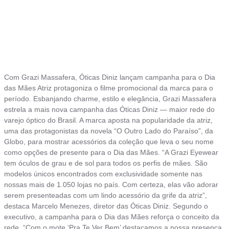
Com Grazi Massafera, Óticas Diniz lançam campanha para o Dia
das Mães Atriz protagoniza o filme promocional da marca para o
período. Esbanjando charme, estilo e elegância, Grazi Massafera
estrela a mais nova campanha das Óticas Diniz — maior rede do
varejo óptico do Brasil. A marca aposta na popularidade da atriz,
uma das protagonistas da novela “O Outro Lado do Paraíso”, da
Globo, para mostrar acessórios da coleção que leva o seu nome
como opções de presente para o Dia das Mães. “A Grazi Eyewear
tem óculos de grau e de sol para todos os perfis de mães. São
modelos únicos encontrados com exclusividade somente nas
nossas mais de 1.050 lojas no país. Com certeza, elas vão adorar
serem presenteadas com um lindo acessório da grife da atriz”,
destaca Marcelo Menezes, diretor das Óticas Diniz. Segundo o
executivo, a campanha para o Dia das Mães reforça o conceito da
rede. “Com o mote ‘Pra Te Ver Bem’ destacamos a nossa presença