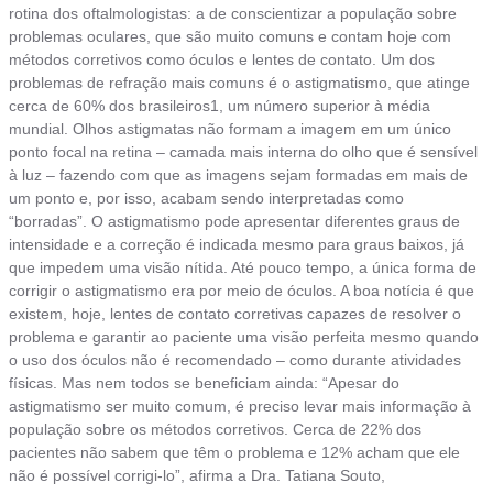
rotina dos oftalmologistas: a de conscientizar a população sobre
problemas oculares, que são muito comuns e contam hoje com
métodos corretivos como óculos e lentes de contato. Um dos
problemas de refração mais comuns é o astigmatismo, que atinge
cerca de 60% dos brasileiros1, um número superior à média
mundial. Olhos astigmatas não formam a imagem em um único
ponto focal na retina – camada mais interna do olho que é sensível
à luz – fazendo com que as imagens sejam formadas em mais de
um ponto e, por isso, acabam sendo interpretadas como
“borradas”. O astigmatismo pode apresentar diferentes graus de
intensidade e a correção é indicada mesmo para graus baixos, já
que impedem uma visão nítida. Até pouco tempo, a única forma de
corrigir o astigmatismo era por meio de óculos. A boa notícia é que
existem, hoje, lentes de contato corretivas capazes de resolver o
problema e garantir ao paciente uma visão perfeita mesmo quando
o uso dos óculos não é recomendado – como durante atividades
físicas. Mas nem todos se beneficiam ainda: “Apesar do
astigmatismo ser muito comum, é preciso levar mais informação à
população sobre os métodos corretivos. Cerca de 22% dos
pacientes não sabem que têm o problema e 12% acham que ele
não é possível corrigi-lo”, afirma a Dra. Tatiana Souto,