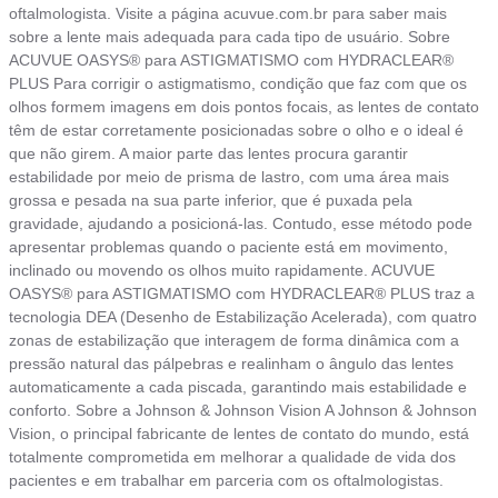
oftalmologista. Visite a página acuvue.com.br para saber mais
sobre a lente mais adequada para cada tipo de usuário. Sobre
ACUVUE OASYS® para ASTIGMATISMO com HYDRACLEAR®
PLUS Para corrigir o astigmatismo, condição que faz com que os
olhos formem imagens em dois pontos focais, as lentes de contato
têm de estar corretamente posicionadas sobre o olho e o ideal é
que não girem. A maior parte das lentes procura garantir
estabilidade por meio de prisma de lastro, com uma área mais
grossa e pesada na sua parte inferior, que é puxada pela
gravidade, ajudando a posicioná-las. Contudo, esse método pode
apresentar problemas quando o paciente está em movimento,
inclinado ou movendo os olhos muito rapidamente. ACUVUE
OASYS® para ASTIGMATISMO com HYDRACLEAR® PLUS traz a
tecnologia DEA (Desenho de Estabilização Acelerada), com quatro
zonas de estabilização que interagem de forma dinâmica com a
pressão natural das pálpebras e realinham o ângulo das lentes
automaticamente a cada piscada, garantindo mais estabilidade e
conforto. Sobre a Johnson & Johnson Vision A Johnson & Johnson
Vision, o principal fabricante de lentes de contato do mundo, está
totalmente comprometida em melhorar a qualidade de vida dos
pacientes e em trabalhar em parceria com os oftalmologistas.