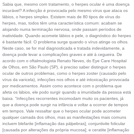
Sabia que, mesmo com tratamento, o herpes ocular é uma doença
incurável? A infecção é provocada pelo mesmo vírus que ataca os
lábios, o herpes simplex. Existem mais de 80 tipos de vírus do
herpes, mas, todos têm uma característica comum: acabam se
alojando numa terminação nervosa, onde passam períodos de
inatividade. Quando acomete lábios e pele, o diagnóstico do herpes
é bastante fácil. O problema surge quando o vírus atinge os olhos.
Neste caso, se for mal diagnosticada e tratada indevidamente, a
doença pode levar a complicações graves e até à cegueira. De
acordo com o oftalmologista Renato Neves, do Eye Care Hospital
de Olhos, em São Paulo (SP), é preciso saber distinguir o herpes
ocular de outros problemas, como o herpes zoster (causado pelo
vírus da varicela), infecções nos olhos e até intoxicação provocada
por medicamentos. Assim como acontece com o problema que
afeta os lábios, ele podo surgir quando a imunidade da pessoa está
baixa. “Infecções recorrentes incomodam muito os pacientes, já
que a doença pode surgir na infância e voltar a ocorrer de tempos
em tempos. Vale ressaltar que o herpes ocular pode acometer
qualquer camada dos olhos, mas as manifestações mais comuns
incluem blefarite [inflamação das pálpebras]; conjuntivite folicular
[causada por alterações da própria mucosa]; e ceratite [inflamação