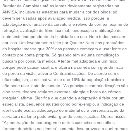
Burnier de Campinas até as lentes devidamente registradas na
ANVISA, inclusive as estéticas para mudar a cor dos olhos, só
devem ser usadas após avaliação médica. Isso porque, a
adaptação inclui análise da curvatura e relevo da córnea, exame de
refração, avaliação do filme lacrimal, fundoscopia e utilização de
lente teste independente da finalidade do uso. Nem todos passam
por isso. Um levantamento feito por Queiroz Neto nos prontuários
do hospital mostra que 30% das pessoas começam a usar lente de
contato por conta própria. Só quando têm alguma complicação
buscam por consulta médica. A lente mal adaptada é um risco
porque pode causar cicatriz e úlcera na córnea com grande risco
de perda da visão, adverte Contraindicações. De acordo com o
oftalmologista, a estimativa é de que 16% da população brasileira
não pode usar lente de contato. “As principais contraindicações são
olho seco, doença oculares externas, alergia e borda da córnea
irregular” afirma. Significa que quando a adaptação é feita por um
especialista, pequenos ajustes como por exemplo, a indicação de
lubrificante ocular, adequação do material ou a personalização da
curvatura da lente pode evitar grande complicações. Outros riscos
“A penetração de maquiagem e outros cosméticos nos olhos
formam depósitos nas lentes” comenta. Isso provoca a quebra mais