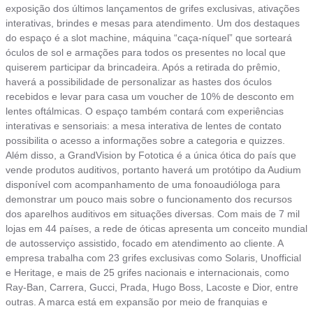
exposição dos últimos lançamentos de grifes exclusivas, ativações
interativas, brindes e mesas para atendimento. Um dos destaques
do espaço é a slot machine, máquina “caça-níquel” que sorteará
óculos de sol e armações para todos os presentes no local que
quiserem participar da brincadeira. Após a retirada do prêmio,
haverá a possibilidade de personalizar as hastes dos óculos
recebidos e levar para casa um voucher de 10% de desconto em
lentes oftálmicas. O espaço também contará com experiências
interativas e sensoriais: a mesa interativa de lentes de contato
possibilita o acesso a informações sobre a categoria e quizzes.
Além disso, a GrandVision by Fototica é a única ótica do país que
vende produtos auditivos, portanto haverá um protótipo da Audium
disponível com acompanhamento de uma fonoaudióloga para
demonstrar um pouco mais sobre o funcionamento dos recursos
dos aparelhos auditivos em situações diversas. Com mais de 7 mil
lojas em 44 países, a rede de óticas apresenta um conceito mundial
de autosserviço assistido, focado em atendimento ao cliente. A
empresa trabalha com 23 grifes exclusivas como Solaris, Unofficial
e Heritage, e mais de 25 grifes nacionais e internacionais, como
Ray-Ban, Carrera, Gucci, Prada, Hugo Boss, Lacoste e Dior, entre
outras. A marca está em expansão por meio de franquias e