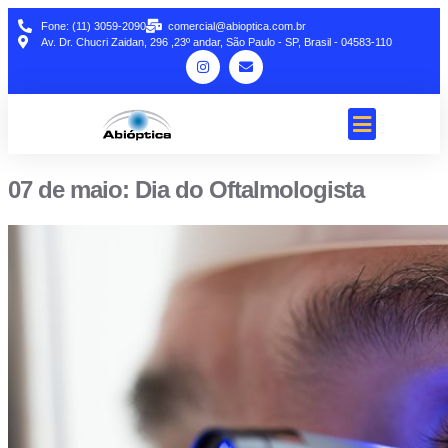
Fone: (11) 3059-2090
comercial@abioptica.com.br
Av. Dr. Chucri Zaidan, 296 ,23º andar, São Paulo - SP, Brasil - 04583-110
07 de maio: Dia do Oftalmologista