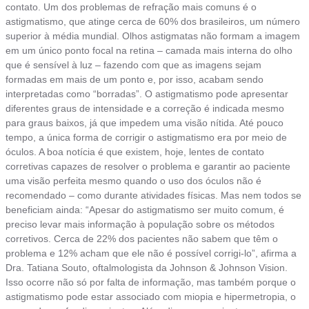
contato. Um dos problemas de refração mais comuns é o
astigmatismo, que atinge cerca de 60% dos brasileiros, um número
superior à média mundial. Olhos astigmatas não formam a imagem
em um único ponto focal na retina – camada mais interna do olho
que é sensível à luz – fazendo com que as imagens sejam
formadas em mais de um ponto e, por isso, acabam sendo
interpretadas como “borradas”. O astigmatismo pode apresentar
diferentes graus de intensidade e a correção é indicada mesmo
para graus baixos, já que impedem uma visão nítida. Até pouco
tempo, a única forma de corrigir o astigmatismo era por meio de
óculos. A boa notícia é que existem, hoje, lentes de contato
corretivas capazes de resolver o problema e garantir ao paciente
uma visão perfeita mesmo quando o uso dos óculos não é
recomendado – como durante atividades físicas. Mas nem todos se
beneficiam ainda: “Apesar do astigmatismo ser muito comum, é
preciso levar mais informação à população sobre os métodos
corretivos. Cerca de 22% dos pacientes não sabem que têm o
problema e 12% acham que ele não é possível corrigi-lo”, afirma a
Dra. Tatiana Souto, oftalmologista da Johnson & Johnson Vision.
Isso ocorre não só por falta de informação, mas também porque o
astigmatismo pode estar associado com miopia e hipermetropia, o