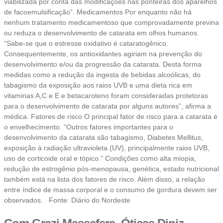
viabilizada por conta das modificações nas ponteiras dos aparelhos
de facoemulsificação”. Medicamentos Por enquanto não há
nenhum tratamento medicamentoso que comprovadamente previna
ou reduza o desenvolvimento de catarata em olhos humanos.
“Sabe-se que o estresse oxidativo é cataratogênico.
Consequentemente, os antioxidantes agiriam na prevenção do
desenvolvimento e/ou da progressão da catarata. Desta forma
medidas como a redução da ingesta de bebidas alcoólicas, do
tabagismo da exposição aos raios UVB e uma dieta rica em
vitaminas A,C e E e betacaroteno foram consideradas protetoras
para o desenvolvimento de catarata por alguns autores”, afirma a
médica. Fatores de risco O principal fator de risco para a catarata é
o envelhecimento. “Outros fatores importantes para o
desenvolvimento da catarata são tabagismo, Diabetes Mellitus,
exposição à radiação ultravioleta (UV), principalmente raios UVB,
uso de corticoide oral e tópico.” Condições como alta miopia,
redução de estrogênio pós-menopausa, genética, estado nutricional
também está na lista dos fatores de risco. Além disso, a relação
entre índice de massa corporal e o consumo de gordura devem ser
observados. Fonte: Diário do Nordeste