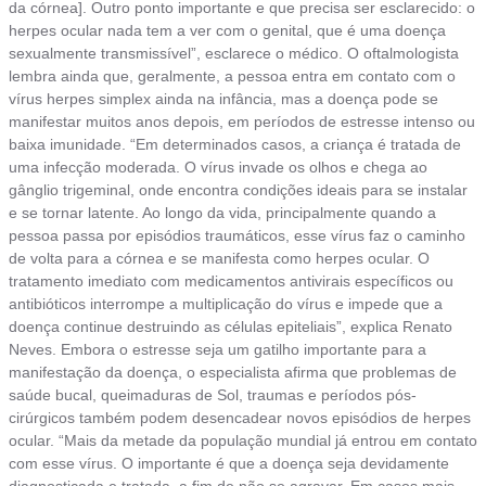
da córnea]. Outro ponto importante e que precisa ser esclarecido: o
herpes ocular nada tem a ver com o genital, que é uma doença
sexualmente transmissível”, esclarece o médico. O oftalmologista
lembra ainda que, geralmente, a pessoa entra em contato com o
vírus herpes simplex ainda na infância, mas a doença pode se
manifestar muitos anos depois, em períodos de estresse intenso ou
baixa imunidade. “Em determinados casos, a criança é tratada de
uma infecção moderada. O vírus invade os olhos e chega ao
gânglio trigeminal, onde encontra condições ideais para se instalar
e se tornar latente. Ao longo da vida, principalmente quando a
pessoa passa por episódios traumáticos, esse vírus faz o caminho
de volta para a córnea e se manifesta como herpes ocular. O
tratamento imediato com medicamentos antivirais específicos ou
antibióticos interrompe a multiplicação do vírus e impede que a
doença continue destruindo as células epiteliais”, explica Renato
Neves. Embora o estresse seja um gatilho importante para a
manifestação da doença, o especialista afirma que problemas de
saúde bucal, queimaduras de Sol, traumas e períodos pós-
cirúrgicos também podem desencadear novos episódios de herpes
ocular. “Mais da metade da população mundial já entrou em contato
com esse vírus. O importante é que a doença seja devidamente