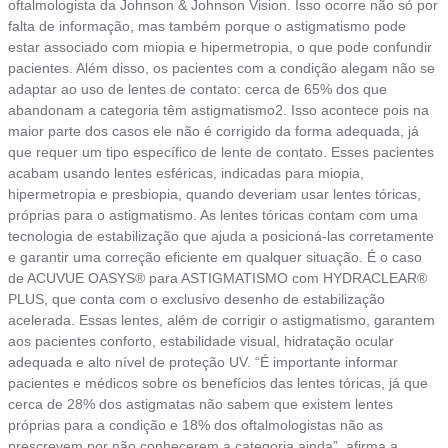
oftalmologista da Johnson & Johnson Vision. Isso ocorre não só por
falta de informação, mas também porque o astigmatismo pode
estar associado com miopia e hipermetropia, o que pode confundir
pacientes. Além disso, os pacientes com a condição alegam não se
adaptar ao uso de lentes de contato: cerca de 65% dos que
abandonam a categoria têm astigmatismo2. Isso acontece pois na
maior parte dos casos ele não é corrigido da forma adequada, já
que requer um tipo específico de lente de contato. Esses pacientes
acabam usando lentes esféricas, indicadas para miopia,
hipermetropia e presbiopia, quando deveriam usar lentes tóricas,
próprias para o astigmatismo. As lentes tóricas contam com uma
tecnologia de estabilização que ajuda a posicioná-las corretamente
e garantir uma correção eficiente em qualquer situação. É o caso
de ACUVUE OASYS® para ASTIGMATISMO com HYDRACLEAR®
PLUS, que conta com o exclusivo desenho de estabilização
acelerada. Essas lentes, além de corrigir o astigmatismo, garantem
aos pacientes conforto, estabilidade visual, hidratação ocular
adequada e alto nível de proteção UV. “É importante informar
pacientes e médicos sobre os benefícios das lentes tóricas, já que
cerca de 28% dos astigmatas não sabem que existem lentes
próprias para a condição e 18% dos oftalmologistas não as
prescrevem por não conhecerem a categoria ainda”, afirma a