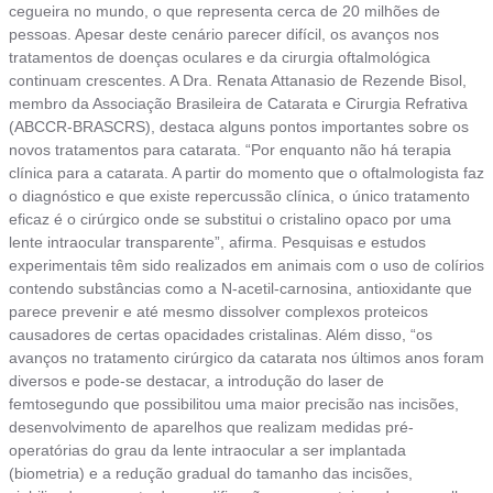
cegueira no mundo, o que representa cerca de 20 milhões de
pessoas. Apesar deste cenário parecer difícil, os avanços nos
tratamentos de doenças oculares e da cirurgia oftalmológica
continuam crescentes. A Dra. Renata Attanasio de Rezende Bisol,
membro da Associação Brasileira de Catarata e Cirurgia Refrativa
(ABCCR-BRASCRS), destaca alguns pontos importantes sobre os
novos tratamentos para catarata. “Por enquanto não há terapia
clínica para a catarata. A partir do momento que o oftalmologista faz
o diagnóstico e que existe repercussão clínica, o único tratamento
eficaz é o cirúrgico onde se substitui o cristalino opaco por uma
lente intraocular transparente”, afirma. Pesquisas e estudos
experimentais têm sido realizados em animais com o uso de colírios
contendo substâncias como a N-acetil-carnosina, antioxidante que
parece prevenir e até mesmo dissolver complexos proteicos
causadores de certas opacidades cristalinas. Além disso, “os
avanços no tratamento cirúrgico da catarata nos últimos anos foram
diversos e pode-se destacar, a introdução do laser de
femtosegundo que possibilitou uma maior precisão nas incisões,
desenvolvimento de aparelhos que realizam medidas pré-
operatórias do grau da lente intraocular a ser implantada
(biometria) e a redução gradual do tamanho das incisões,