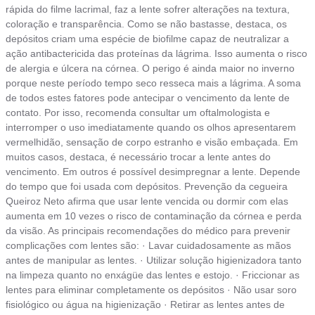
rápida do filme lacrimal, faz a lente sofrer alterações na textura,
coloração e transparência. Como se não bastasse, destaca, os
depósitos criam uma espécie de biofilme capaz de neutralizar a
ação antibactericida das proteínas da lágrima. Isso aumenta o risco
de alergia e úlcera na córnea. O perigo é ainda maior no inverno
porque neste período tempo seco resseca mais a lágrima. A soma
de todos estes fatores pode antecipar o vencimento da lente de
contato. Por isso, recomenda consultar um oftalmologista e
interromper o uso imediatamente quando os olhos apresentarem
vermelhidão, sensação de corpo estranho e visão embaçada. Em
muitos casos, destaca, é necessário trocar a lente antes do
vencimento. Em outros é possível desimpregnar a lente. Depende
do tempo que foi usada com depósitos. Prevenção da cegueira
Queiroz Neto afirma que usar lente vencida ou dormir com elas
aumenta em 10 vezes o risco de contaminação da córnea e perda
da visão. As principais recomendações do médico para prevenir
complicações com lentes são: · Lavar cuidadosamente as mãos
antes de manipular as lentes. · Utilizar solução higienizadora tanto
na limpeza quanto no enxágüe das lentes e estojo. · Friccionar as
lentes para eliminar completamente os depósitos · Não usar soro
fisiológico ou água na higienização · Retirar as lentes antes de