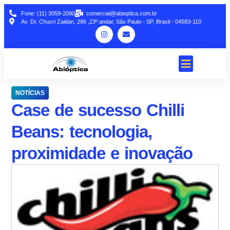
Fone: (11) 3059-2090
comercial@abioptica.com.br
Av. Dr. Chucri Zaidan, 296 ,23º andar, São Paulo - SP, Brasil - 04583-110
NOTÍCIAS
Case de sucesso Chilli
Beans: tecnologia,
proximidade e inovação