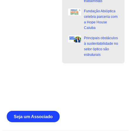
trabalhistas
Fundação Abióptica
celebra parceria com
a Hope House
Caiuba
Principais obstáculos
à sustentabilidade no
setor óptico são
estruturais
Junte-se a Abióptica, a mais
representativa instituição do setor óptico
brasileiro
Seja um Associado