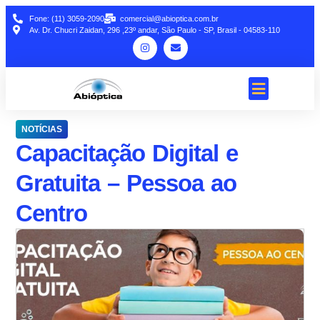
Fone: (11) 3059-2090
comercial@abioptica.com.br
Av. Dr. Chucri Zaidan, 296 ,23º andar, São Paulo - SP, Brasil - 04583-110
NOTÍCIAS
Capacitação Digital e
Gratuita – Pessoa ao
Centro