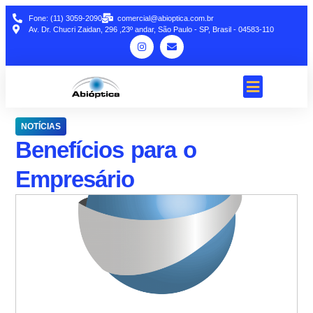
Fone: (11) 3059-2090
comercial@abioptica.com.br
Av. Dr. Chucri Zaidan, 296 ,23º andar, São Paulo - SP, Brasil - 04583-110
NOTÍCIAS
Benefícios para o
Empresário