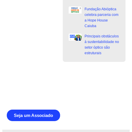
Fundação Abióptica
celebra parceria com
a Hope House
Caiuba
Principais obstáculos
à sustentabilidade no
setor óptico são
estruturais
Junte-se a Abióptica, a mais
representativa instituição do setor óptico
brasileiro
Seja um Associado