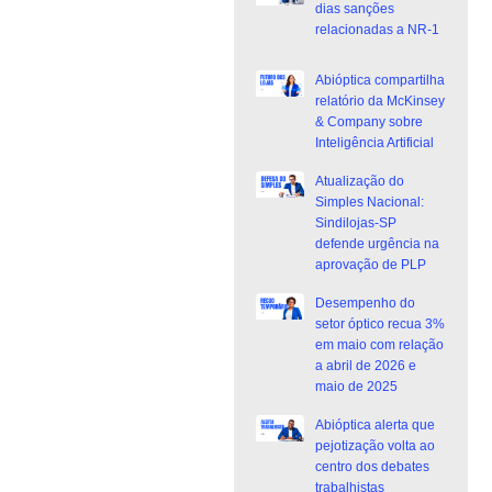
dias sanções
relacionadas a NR-1
Abióptica compartilha
relatório da McKinsey
& Company sobre
Inteligência Artificial
Atualização do
Simples Nacional:
Sindilojas-SP
defende urgência na
aprovação de PLP
Desempenho do
setor óptico recua 3%
em maio com relação
a abril de 2026 e
maio de 2025
Abióptica alerta que
pejotização volta ao
centro dos debates
trabalhistas