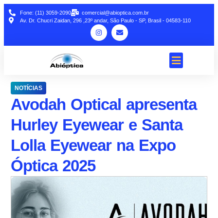
Fone: (11) 3059-2090
comercial@abioptica.com.br
Av. Dr. Chucri Zaidan, 296 ,23º andar, São Paulo - SP, Brasil - 04583-110
NOTÍCIAS
Avodah Optical apresenta
Hurley Eyewear e Santa
Lolla Eyewear na Expo
Óptica 2025