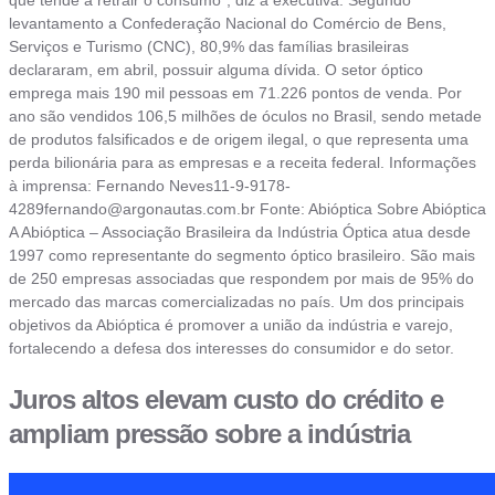
que tende a retrair o consumo”, diz a executiva. Segundo
levantamento a Confederação Nacional do Comércio de Bens,
Serviços e Turismo (CNC), 80,9% das famílias brasileiras
declararam, em abril, possuir alguma dívida. O setor óptico
emprega mais 190 mil pessoas em 71.226 pontos de venda. Por
ano são vendidos 106,5 milhões de óculos no Brasil, sendo metade
de produtos falsificados e de origem ilegal, o que representa uma
perda bilionária para as empresas e a receita federal. Informações
à imprensa: Fernando
Neves11-9-9178-
4289fernando@argonautas.com.br
Fonte: Abióptica Sobre Abióptica
A Abióptica – Associação Brasileira da Indústria Óptica atua desde
1997 como representante do segmento óptico brasileiro. São mais
de 250 empresas associadas que respondem por mais de 95% do
mercado das marcas comercializadas no país. Um dos principais
objetivos da Abióptica é promover a união da indústria e varejo,
fortalecendo a defesa dos interesses do consumidor e do setor.
Juros altos elevam custo do crédito e
ampliam pressão sobre a indústria