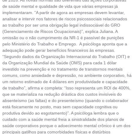
de 2026. As novas normas são diferentes das ações corporativas
de saúde mental e qualidade de vida que várias empresas já
implementaram. “A partir de agora as empresas devem levantar,
analisar e intervir nos fatores de riscos psicossociais relacionados
ao trabalho por ser uma obrigação legal indissociável do GRO
(Gerenciamento de Riscos Ocupacionais)”, explica Juliana. A
omissão ou o não cumprimento da NR-1 é passível de punições
pelo Ministério do Trabalho e Emprego. A psicóloga aponta que a
adequação pode gerar benefícios financeiros às empresas.
“Segundo dados da Organização Internacional do Trabalho (OIT) e
da Organização Mundial da Saúde (OMS) para cada 1 dólar
investido na prevenção e no tratamento de transtornos mentais
comuns, como ansiedade e depressão, no ambiente corporativo, há
um retorno estimado de 4 dólares em produtividade e capacidade
de trabalho”, afirma e completa: “Isso representa um ROI de 400%,
que se materializa na redução drástica dos custos invisíveis do
absenteísmo (as faltas) e do presenteísmo (quando o colaborador
está fisicamente no posto, mas sem capacidade cognitiva ou
produtiva devido ao esgotamento)”. A psicóloga lembra que o
cuidado com a saúde mental freia a sinistralidade dos planos de
saúde corporativos porque o adoecimento mental crônico é um dos
principais gatilhos para comorbidades físicas e distúrbios