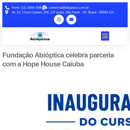
Fone: (11) 3059-2090
comercial@abioptica.com.br
Av. Dr. Chucri Zaidan, 296 ,23º andar, São Paulo - SP, Brasil - 04583-110
Fundação Abióptica celebra parceria
com a Hope House Caiuba