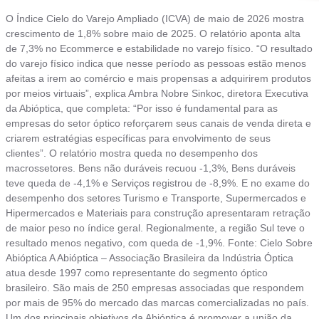
O Índice Cielo do Varejo Ampliado (ICVA) de maio de 2026 mostra
crescimento de 1,8% sobre maio de 2025. O relatório aponta alta
de 7,3% no Ecommerce e estabilidade no varejo físico. “O resultado
do varejo físico indica que nesse período as pessoas estão menos
afeitas a irem ao comércio e mais propensas a adquirirem produtos
por meios virtuais”, explica Ambra Nobre Sinkoc, diretora Executiva
da Abióptica, que completa: “Por isso é fundamental para as
empresas do setor óptico reforçarem seus canais de venda direta e
criarem estratégias específicas para envolvimento de seus
clientes”. O relatório mostra queda no desempenho dos
macrossetores. Bens não duráveis recuou -1,3%, Bens duráveis
teve queda de -4,1% e Serviços registrou de -8,9%. E no exame do
desempenho dos setores Turismo e Transporte, Supermercados e
Hipermercados e Materiais para construção apresentaram retração
de maior peso no índice geral. Regionalmente, a região Sul teve o
resultado menos negativo, com queda de -1,9%. Fonte: Cielo Sobre
Abióptica A Abióptica – Associação Brasileira da Indústria Óptica
atua desde 1997 como representante do segmento óptico
brasileiro. São mais de 250 empresas associadas que respondem
por mais de 95% do mercado das marcas comercializadas no país.
Um dos principais objetivos da Abióptica é promover a união da