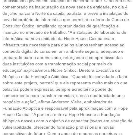
profissional a jovens em situação de vulnerabilidade. O acordo será
comemorado na inauguração da nova sede da entidade, no dia 4
de julho na zona Norte da capital paulista, e prevê a instalação do
novo laboratório de informática que permitirá a oferta do Curso de
Consultor Óptico, ampliando oportunidades de qualificação e
inserção no mercado de trabalho. “A instalação do laboratório de
informática na nova unidade da Hope House Caiuba cria a
infraestrutura necessária para que os alunos tenham acesso ao
conteúdo digital do curso em um ambiente seguro, adequado e
preparado para o aprendizado, reforçando o compromisso das
duas instituições com a transformação social por meio da
educação”,explicaAmbra Nobre Sinkoc. Diretora Executiva da
Abióptica e da Fundação Abióptica. “Quando fui convidado a falar
sobre este projeto, percebi que ele representa muito mais do que
palavras podem expressar. Sempre acreditei no poder do
conhecimento para transformar vidas, e essa oportunidade uniu
propósito e ação”, afirma Anderson Vieira, embaixador da
Fundação Abióptica e responsável pela aproximação com a Hope
House Caiuba. “A parceria entre a Hope House e a Fundação
Abióptica nasceu com o objetivo de capacitar jovens em situação de
vulnerabilidade, oferecendo formação profissional e novas
perspectivas de futuro. Com o apoio de empresas parceiras, o