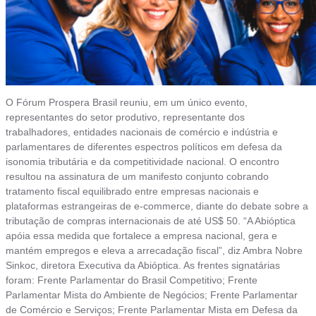
O Fórum Prospera Brasil reuniu, em um único evento,
representantes do setor produtivo, representante dos
trabalhadores, entidades nacionais de comércio e indústria e
parlamentares de diferentes espectros políticos em defesa da
isonomia tributária e da competitividade nacional. O encontro
resultou na assinatura de um manifesto conjunto cobrando
tratamento fiscal equilibrado entre empresas nacionais e
plataformas estrangeiras de e-commerce, diante do debate sobre a
tributação de compras internacionais de até US$ 50. “A Abióptica
apóia essa medida que fortalece a empresa nacional, gera e
mantém empregos e eleva a arrecadação fiscal”, diz Ambra Nobre
Sinkoc, diretora Executiva da Abióptica. As frentes signatárias
foram: Frente Parlamentar do Brasil Competitivo; Frente
Parlamentar Mista do Ambiente de Negócios; Frente Parlamentar
de Comércio e Serviços; Frente Parlamentar Mista em Defesa da