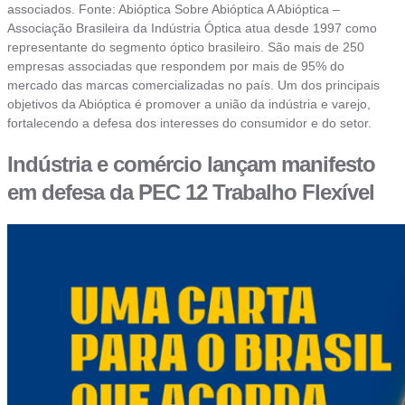
associados. Fonte: Abióptica Sobre Abióptica A Abióptica –
Associação Brasileira da Indústria Óptica atua desde 1997 como
representante do segmento óptico brasileiro. São mais de 250
empresas associadas que respondem por mais de 95% do
mercado das marcas comercializadas no país. Um dos principais
objetivos da Abióptica é promover a união da indústria e varejo,
fortalecendo a defesa dos interesses do consumidor e do setor.
Indústria e comércio lançam manifesto
em defesa da PEC 12 Trabalho Flexível