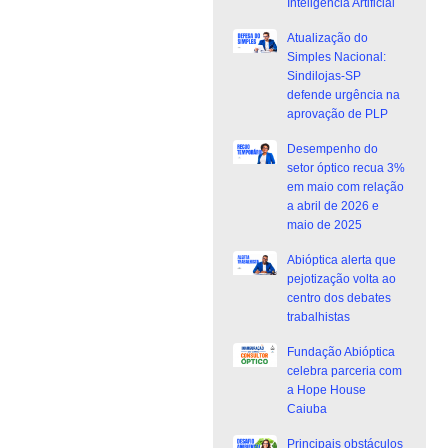
Inteligência Artificial
Atualização do
Simples Nacional:
Sindilojas-SP
defende urgência na
aprovação de PLP
Desempenho do
setor óptico recua 3%
em maio com relação
a abril de 2026 e
maio de 2025
Abióptica alerta que
pejotização volta ao
centro dos debates
trabalhistas
Fundação Abióptica
celebra parceria com
a Hope House
Caiuba
Principais obstáculos