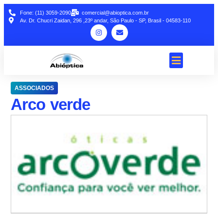
Fone: (11) 3059-2090
comercial@abioptica.com.br
Av. Dr. Chucri Zaidan, 296 ,23º andar, São Paulo - SP, Brasil - 04583-110
ASSOCIADOS
Arco verde