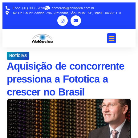
Fone: (11) 3059-2090
comercial@abioptica.com.br
Av. Dr. Chucri Zaidan, 296 ,23º andar, São Paulo - SP, Brasil - 04583-110
NOTÍCIAS
Aquisição de concorrente
pressiona a Fototica a
crescer no Brasil