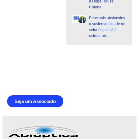
a Hope House
Caiuba
Principais obstáculos
à sustentabilidade no
setor óptico são
estruturais
Junte-se a Abióptica, a mais
representativa instituição do setor óptico
brasileiro
Seja um Associado