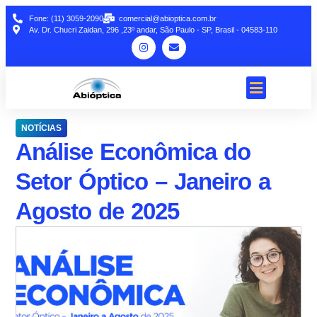
Fone: (11) 3059-2090
comercial@abioptica.com.br
Av. Dr. Chucri Zaidan, 296 ,23º andar, São Paulo - SP, Brasil - 04583-110
NOTÍCIAS
Análise Econômica do
Setor Óptico – Janeiro a
Agosto de 2025