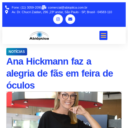
Fone: (11) 3059-2090
comercial@abioptica.com.br
Av. Dr. Chucri Zaidan, 296 ,23º andar, São Paulo - SP, Brasil - 04583-110
NOTÍCIAS
Ana Hickmann faz a
alegria de fãs em feira de
óculos