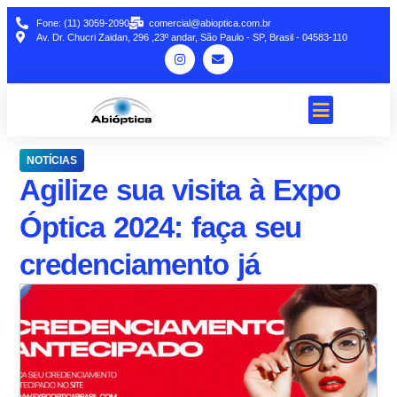
Fone: (11) 3059-2090
comercial@abioptica.com.br
Av. Dr. Chucri Zaidan, 296 ,23º andar, São Paulo - SP, Brasil - 04583-110
NOTÍCIAS
Agilize sua visita à Expo
Óptica 2024: faça seu
credenciamento já