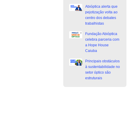
Abióptica alerta que
pejotização volta ao
centro dos debates
trabalhistas
Fundação Abióptica
celebra parceria com
a Hope House
Caiuba
Principais obstáculos
à sustentabilidade no
setor óptico são
estruturais
Junte-se a Abióptica, a mais
representativa instituição do setor óptico
brasileiro