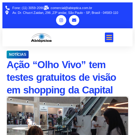
Fone: (11) 3059-2090
comercial@abioptica.com.br
Av. Dr. Chucri Zaidan, 296 ,23º andar, São Paulo - SP, Brasil - 04583-110
NOTÍCIAS
Ação “Olho Vivo” tem
testes gratuitos de visão
em shopping da Capital