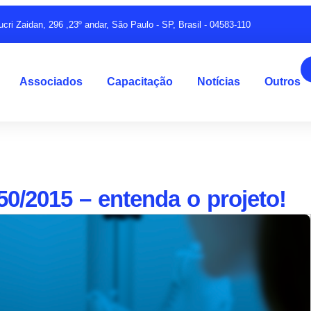
ucri Zaidan, 296 ,23º andar, São Paulo - SP, Brasil - 04583-110
Associados
Capacitação
Notícias
Outros
50/2015 – entenda o projeto!