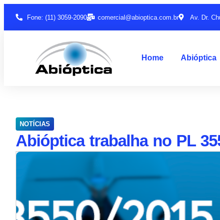
Fone: (11) 3059-2090
comercial@abioptica.com.br
Av. Dr. Ch
Home
Abióptica
NOTÍCIAS
Abióptica trabalha no PL 35