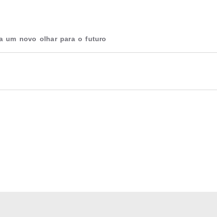
a um novo olhar para o futuro
instituição do setor óptico brasileiro