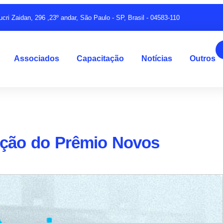
ucri Zaidan, 296 ,23º andar, São Paulo - SP, Brasil - 04583-110
Associados
Capacitação
Notícias
Outros
dição do Prêmio Novos