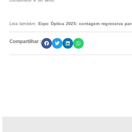
consumidor e do setor.
Leia também:
Expo Óptica 2025: contagem regressiva par
Compartilhar :
Junte-se a Abióptica, a mais representativa 