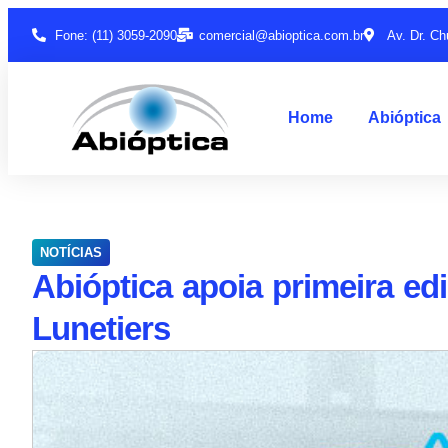
Fone: (11) 3059-2090
comercial@abioptica.com.br
Av. Dr. Ch
Home
Abióptica
NOTÍCIAS
Abióptica apoia primeira e
Lunetiers