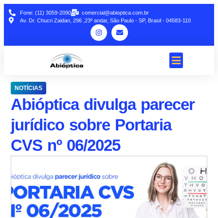
Fone: (11) 3059-2090
comercial@abioptica.com.br
Av. Dr. Chucri Zaidan, 296 ,23º andar, São Paulo - SP, Brasil - 04583-110
NOTÍCIAS
Abióptica divulga parecer
jurídico sobre Portaria
CVS nº 06/2025