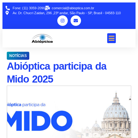
Fone: (11) 3059-2090
comercial@abioptica.com.br
Av. Dr. Chucri Zaidan, 296 ,23º andar, São Paulo - SP, Brasil - 04583-110
NOTÍCIAS
Abióptica participa da
Mido 2025