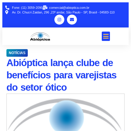
Fone: (11) 3059-2090
comercial@abioptica.com.br
Av. Dr. Chucri Zaidan, 296 ,23º andar, São Paulo - SP, Brasil - 04583-110
NOTÍCIAS
Abióptica lança clube de
benefícios para varejistas
do setor ótico