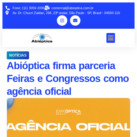
Fone: (11) 3059-2090
comercial@abioptica.com.br
Av. Dr. Chucri Zaidan, 296 ,23º andar, São Paulo - SP, Brasil - 04583-110
NOTÍCIAS
Abióptica firma parceria
Feiras e Congressos como
agência oficial