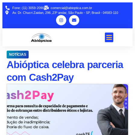
Fone: (11) 3059-2090
comercial@abioptica.com.br
Av. Dr. Chucri Zaidan, 296 ,23º andar, São Paulo - SP, Brasil - 04583-110
NOTÍCIAS
Abióptica celebra parceria
com Cash2Pay