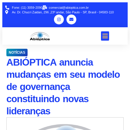
Fone: (11) 3059-2090
comercial@abioptica.com.br
Av. Dr. Chucri Zaidan, 296 ,23º andar, São Paulo - SP, Brasil - 04583-110
NOTÍCIAS
ABIÓPTICA anuncia
mudanças em seu modelo
de governança
constituindo novas
lideranças