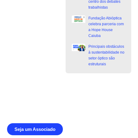
centro dos debates
trabalhistas
Fundação Abióptica
celebra parceria com
a Hope House
Caiuba
Principais obstáculos
à sustentabilidade no
setor óptico são
estruturais
Junte-se a Abióptica, a mais
representativa instituição do setor óptico
brasileiro
Seja um Associado