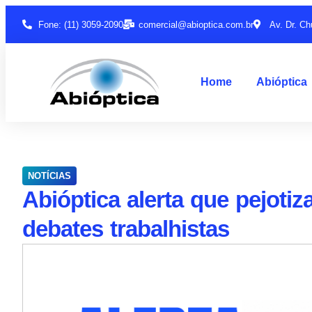
Fone: (11) 3059-2090
comercial@abioptica.com.br
Av. Dr. Ch
Home
Abióptica
NOTÍCIAS
Abióptica alerta que pejotiz
debates trabalhistas