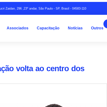
ucri Zaidan, 296 ,23º andar, São Paulo - SP, Brasil - 04583-110
Associados
Capacitação
Notícias
Outros
ação volta ao centro dos