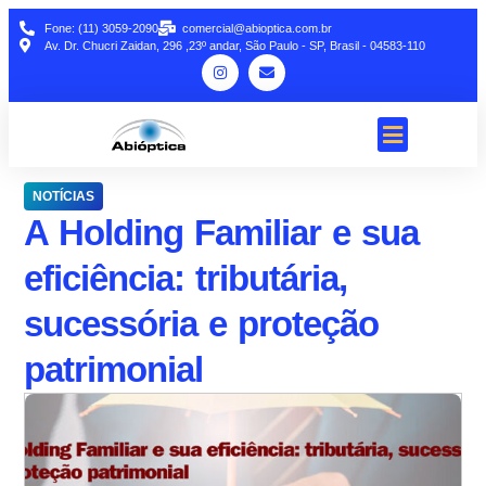
Fone: (11) 3059-2090
comercial@abioptica.com.br
Av. Dr. Chucri Zaidan, 296 ,23º andar, São Paulo - SP, Brasil - 04583-110
NOTÍCIAS
A Holding Familiar e sua
eficiência: tributária,
sucessória e proteção
patrimonial