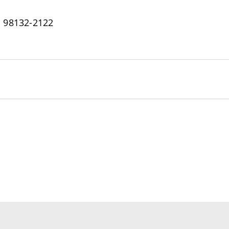
) 98132-2122
instituição do setor óptico brasileiro