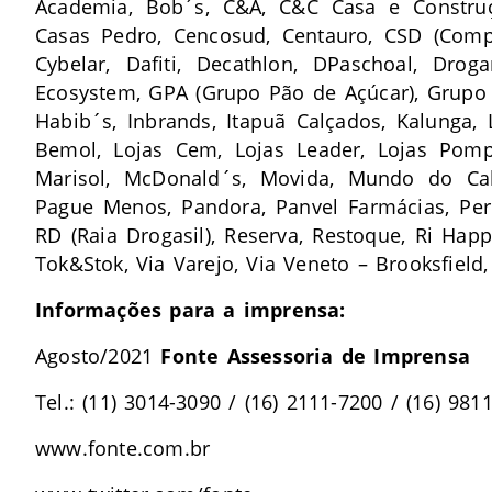
Academia, Bob´s, C&A, C&C Casa e Construçã
Casas Pedro, Cencosud, Centauro, CSD (Compa
Cybelar, Dafiti, Decathlon, DPaschoal, Drog
Ecosystem, GPA (Grupo Pão de Açúcar), Grupo 
Habib´s, Inbrands, Itapuã Calçados, Kalunga, L
Bemol, Lojas Cem, Lojas Leader, Lojas Pompé
Marisol, McDonald´s, Movida, Mundo do Ca
Pague Menos, Pandora, Panvel Farmácias, Per
RD (Raia Drogasil), Reserva, Restoque, Ri Happ
Tok&Stok, Via Varejo, Via Veneto – Brooksfield,
Informações para a imprensa:
Agosto/2021
Fonte Assessoria de Imprensa
Tel.: (11) 3014-3090 / (16) 2111-7200 / (16) 981
www.fonte.com.br