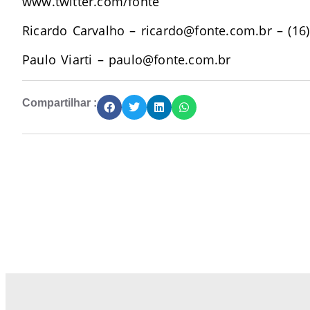
www.twitter.com/fonte
Ricardo Carvalho –
ricardo@fonte.com.br
– (16
Paulo Viarti –
paulo@fonte.com.br
Compartilhar :
Junte-se a Abióptica, a mais representativa 