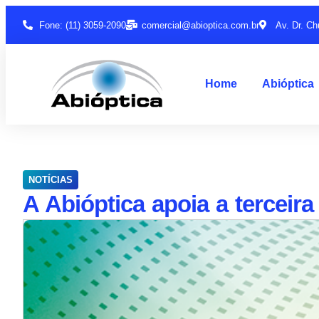
Fone: (11) 3059-2090
comercial@abioptica.com.br
Av. Dr. Ch
Home
Abióptica
NOTÍCIAS
A Abióptica apoia a terceir