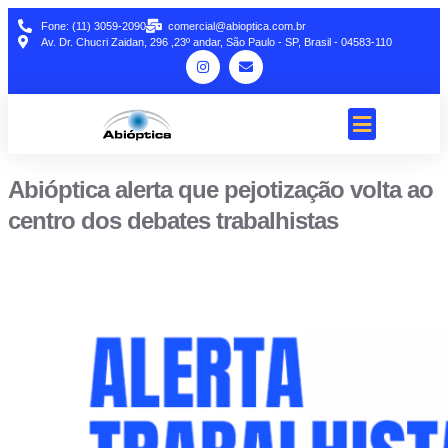
Fone: (11) 3059-2090
comercial@abioptica.com.br
Av. Dr. Chucri Zaidan, 296 ,23º andar, São Paulo - SP, Brasil - 04583-110
Abióptica alerta que pejotização volta ao
centro dos debates trabalhistas