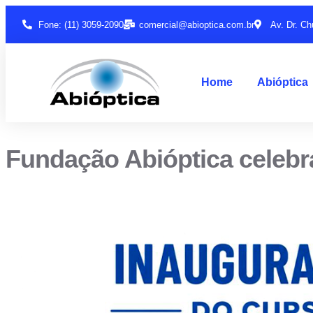
Fone: (11) 3059-2090
comercial@abioptica.com.br
Av. Dr. Ch
Home
Abióptica
Fundação Abióptica celebr