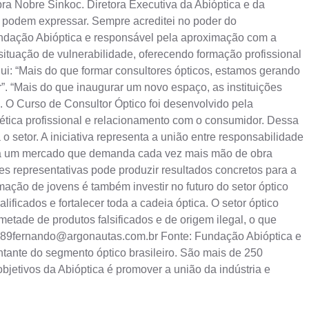
a Nobre Sinkoc. Diretora Executiva da Abióptica e da
as podem expressar. Sempre acreditei no poder do
Fundação Abióptica e responsável pela aproximação com a
ituação de vulnerabilidade, oferecendo formação profissional
lui: “Mais do que formar consultores ópticos, estamos gerando
”. “Mais do que inaugurar um novo espaço, as instituições
. O Curso de Consultor Óptico foi desenvolvido pela
 ética profissional e relacionamento com o consumidor. Dessa
o setor. A iniciativa representa a união entre responsabilidade
 para um mercado que demanda cada vez mais mão de obra
es representativas pode produzir resultados concretos para a
mação de jovens é também investir no futuro do setor óptico
alificados e fortalecer toda a cadeia óptica. O setor óptico
tade de produtos falsificados e de origem ilegal, o que
89fernando@argonautas.com.br
Fonte: Fundação Abióptica e
ntante do segmento óptico brasileiro. São mais de 250
etivos da Abióptica é promover a união da indústria e