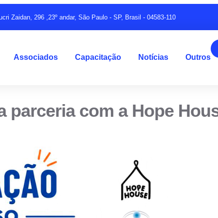
ucri Zaidan, 296 ,23º andar, São Paulo - SP, Brasil - 04583-110
Associados
Capacitação
Notícias
Outros
a parceria com a Hope Hou