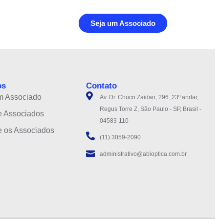
Seja um Associado
os
Contato
m Associado
Av. Dr. Chucri Zaidan, 296 ,23º andar,
Regus Torre Z, São Paulo - SP, Brasil -
e Associados
04583-110
e os Associados
(11) 3059-2090
administrativo@abioptica.com.br