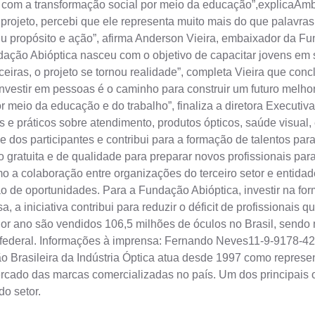
 com a transformação social por meio da educação”,explicaAmbr
 projeto, percebi que ele representa muito mais do que palavr
iu propósito e ação”, afirma Anderson Vieira, embaixador da 
ção Abióptica nasceu com o objetivo de capacitar jovens em s
iras, o projeto se tornou realidade”, completa Vieira que conc
vestir em pessoas é o caminho para construir um futuro melhor
meio da educação e do trabalho”, finaliza a diretora Executiva
e práticos sobre atendimento, produtos ópticos, saúde visual,
dos participantes e contribui para a formação de talentos para 
ão gratuita e de qualidade para preparar novos profissionais
o a colaboração entre organizações do terceiro setor e entidad
o de oportunidades. Para a Fundação Abióptica, investir na for
a iniciativa contribui para reduzir o déficit de profissionais qu
 ano são vendidos 106,5 milhões de óculos no Brasil, sendo me
 federal. Informações à imprensa: Fernando
Neves11-9-9178-42
o Brasileira da Indústria Óptica atua desde 1997 como represe
do das marcas comercializadas no país. Um dos principais obj
do setor.