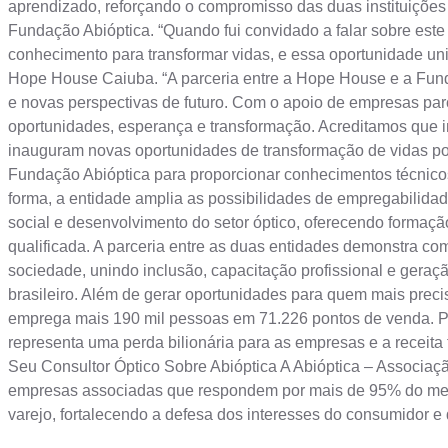
aprendizado, reforçando o compromisso das duas instituições
Fundação Abióptica. “Quando fui convidado a falar sobre este
conhecimento para transformar vidas, e essa oportunidade un
Hope House Caiuba. “A parceria entre a Hope House e a Funda
e novas perspectivas de futuro. Com o apoio de empresas parce
oportunidades, esperança e transformação. Acreditamos que in
inauguram novas oportunidades de transformação de vidas por 
Fundação Abióptica para proporcionar conhecimentos técnicos 
forma, a entidade amplia as possibilidades de empregabilidade 
social e desenvolvimento do setor óptico, oferecendo formaç
qualificada. A parceria entre as duas entidades demonstra com
sociedade, unindo inclusão, capacitação profissional e geraçã
brasileiro. Além de gerar oportunidades para quem mais precisa, 
emprega mais 190 mil pessoas em 71.226 pontos de venda. Por
representa uma perda bilionária para as empresas e a receita
Seu Consultor Óptico Sobre Abióptica A Abióptica – Associaçã
empresas associadas que respondem por mais de 95% do merca
varejo, fortalecendo a defesa dos interesses do consumidor e 