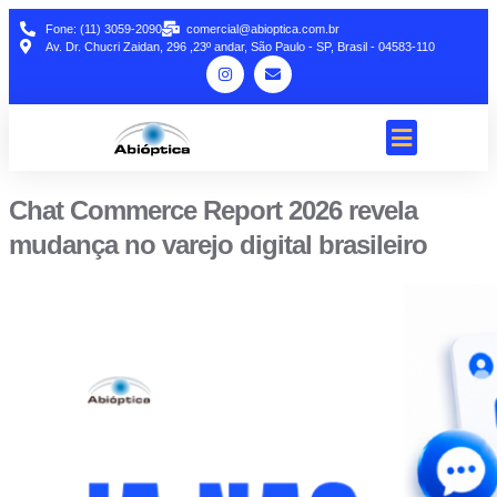
Fone: (11) 3059-2090
comercial@abioptica.com.br
Av. Dr. Chucri Zaidan, 296 ,23º andar, São Paulo - SP, Brasil - 04583-110
Chat Commerce Report 2026 revela
mudança no varejo digital brasileiro