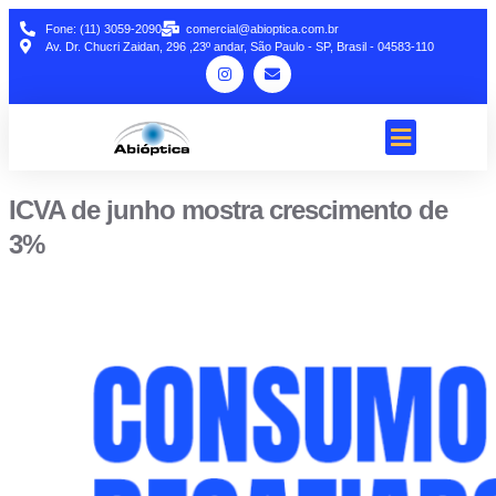
Fone: (11) 3059-2090
comercial@abioptica.com.br
Av. Dr. Chucri Zaidan, 296 ,23º andar, São Paulo - SP, Brasil - 04583-110
ICVA de junho mostra crescimento de
3%