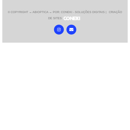
© COPYRIGHT
→ ABIOPTICA → POR: CONEKI - SOLUÇÕES DIGITAIS |
CRIAÇÃO
DE SITES