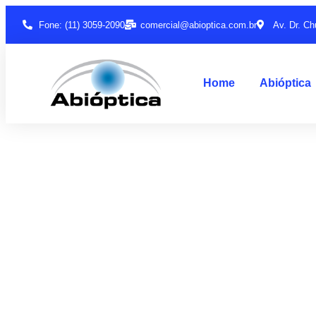
Fone: (11) 3059-2090
comercial@abioptica.com.br
Av. Dr. Ch
Home
Abióptica