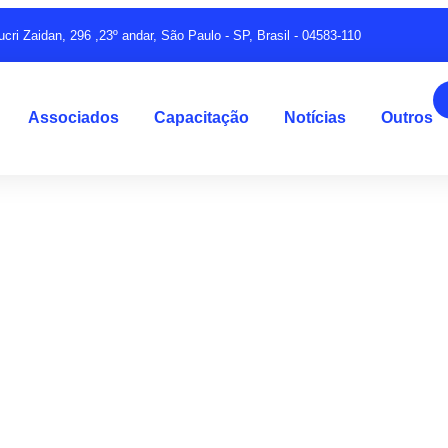
ucri Zaidan, 296 ,23º andar, São Paulo - SP, Brasil - 04583-110
Associados
Capacitação
Notícias
Outros