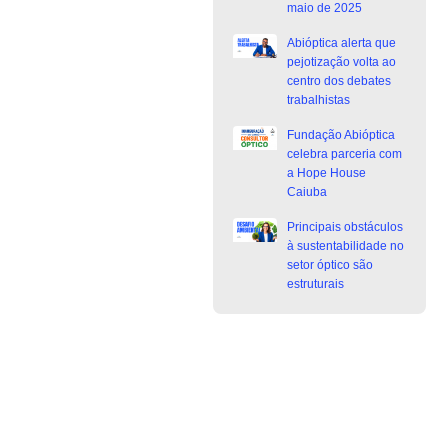
maio de 2025
Abióptica alerta que
pejotização volta ao
centro dos debates
trabalhistas
Fundação Abióptica
celebra parceria com
a Hope House
Caiuba
Principais obstáculos
à sustentabilidade no
setor óptico são
estruturais
Junte-se a Abióptica, a mais
representativa instituição do setor óptico
brasileiro