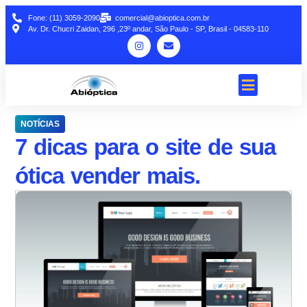
Fone: (11) 3059-2090
comercial@abioptica.com.br
Av. Dr. Chucri Zaidan, 296 ,23º andar, São Paulo - SP, Brasil - 04583-110
NOTÍCIAS
7 dicas para o site de sua
ótica vender mais.