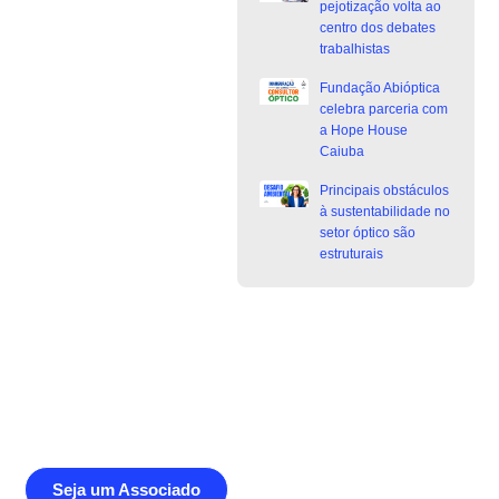
pejotização volta ao
centro dos debates
trabalhistas
Fundação Abióptica
celebra parceria com
a Hope House
Caiuba
Principais obstáculos
à sustentabilidade no
setor óptico são
estruturais
Junte-se a Abióptica, a mais
representativa instituição do setor óptico
brasileiro
Seja um Associado