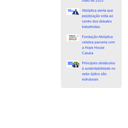
maio de 2025
Abióptica alerta que
pejotização volta ao
centro dos debates
trabalhistas
Fundação Abióptica
celebra parceria com
a Hope House
Caiuba
Principais obstáculos
à sustentabilidade no
setor óptico são
estruturais
Junte-se a Abióptica, a mais
representativa instituição do setor óptico
brasileiro