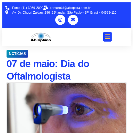
Fone: (11) 3059-2090
comercial@abioptica.com.br
Av. Dr. Chucri Zaidan, 296 ,23º andar, São Paulo - SP, Brasil - 04583-110
NOTÍCIAS
07 de maio: Dia do
Oftalmologista