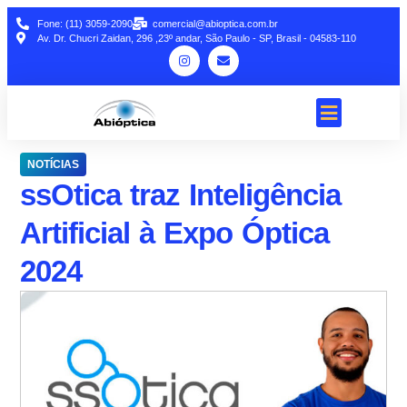
Fone: (11) 3059-2090
comercial@abioptica.com.br
Av. Dr. Chucri Zaidan, 296 ,23º andar, São Paulo - SP, Brasil - 04583-110
NOTÍCIAS
ssOtica traz Inteligência
Artificial à Expo Óptica
2024