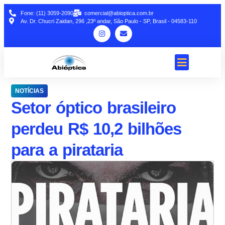
Fone: (11) 3059-2090
comercial@abioptica.com.br
Av. Dr. Chucri Zaidan, 296 ,23º andar, São Paulo - SP, Brasil - 04583-110
NOTÍCIAS
Setor óptico brasileiro
perdeu R$ 10,2 bilhões
para a pirataria