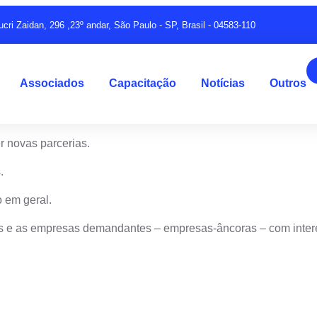
ucri Zaidan, 296 ,23º andar, São Paulo - SP, Brasil - 04583-110
Associados
Capacitação
Notícias
Outros
er novas parcerias.
.
o em geral.
as e as empresas demandantes – empresas-âncoras – com inte
instituição do setor óptico brasileiro