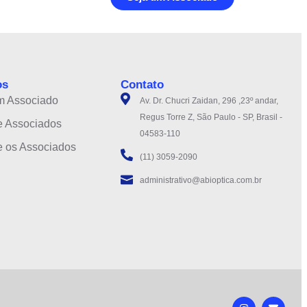
os
Contato
m Associado
Av. Dr. Chucri Zaidan, 296 ,23º andar,
Regus Torre Z, São Paulo - SP, Brasil -
e Associados
04583-110
e os Associados
(11) 3059-2090
administrativo@abioptica.com.br