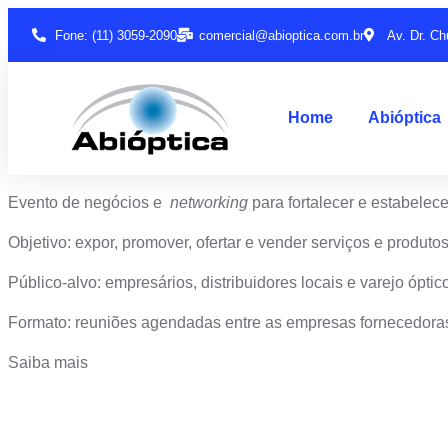
Fone: (11) 3059-2090
comercial@abioptica.com.br
Av. Dr. Ch
Home
Abióptica
Evento de negócios e
networking
para fortalecer e estabelec
Objetivo: expor, promover, ofertar e vender serviços e produtos
Público-alvo: empresários, distribuidores locais e varejo óptic
Formato: reuniões agendadas entre as empresas fornecedor
Saiba mais
Junte-se a Abióptica, a mais representativa 