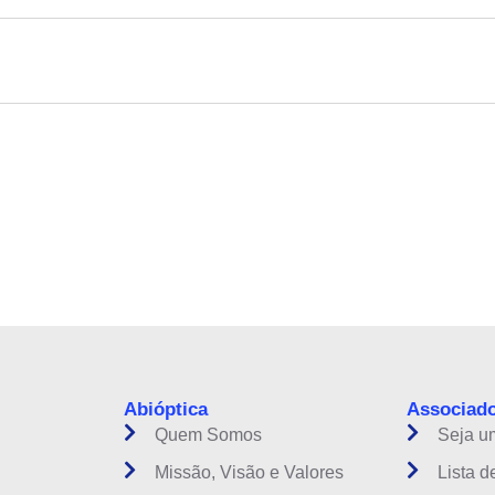
instituição do setor óptico brasileiro
Abióptica
Associad
Quem Somos
Seja u
Missão, Visão e Valores
Lista d