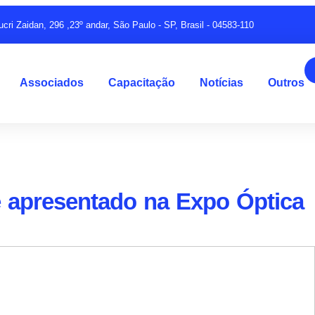
ucri Zaidan, 296 ,23º andar, São Paulo - SP, Brasil - 04583-110
Associados
Capacitação
Notícias
Outros
é apresentado na Expo Óptica