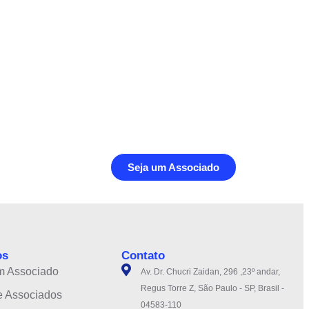
Seja um Associado
os
Contato
m Associado
Av. Dr. Chucri Zaidan, 296 ,23º andar,
Regus Torre Z, São Paulo - SP, Brasil -
e Associados
04583-110