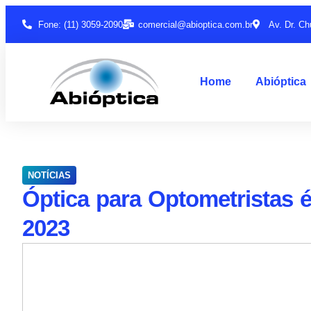
Fone: (11) 3059-2090
comercial@abioptica.com.br
Av. Dr. Ch
Home
Abióptica
NOTÍCIAS
Óptica para Optometristas 
2023