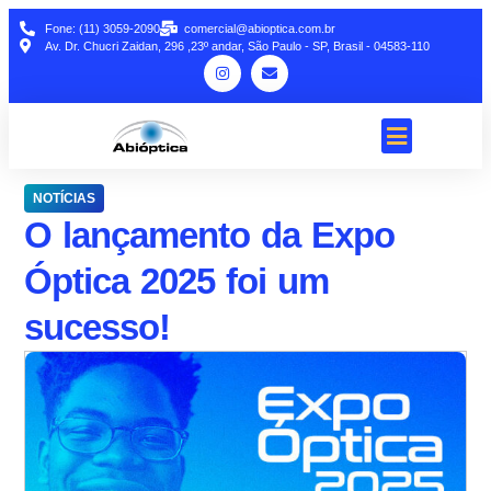
Fone: (11) 3059-2090
comercial@abioptica.com.br
Av. Dr. Chucri Zaidan, 296 ,23º andar, São Paulo - SP, Brasil - 04583-110
NOTÍCIAS
O lançamento da Expo
Óptica 2025 foi um
sucesso!