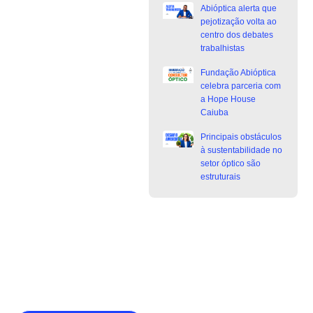
Abióptica alerta que
pejotização volta ao
centro dos debates
trabalhistas
Fundação Abióptica
celebra parceria com
a Hope House
Caiuba
Principais obstáculos
à sustentabilidade no
setor óptico são
estruturais
Junte-se a Abióptica, a mais
representativa instituição do setor óptico
brasileiro