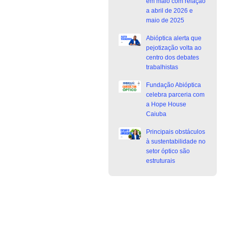
em maio com relação
a abril de 2026 e
maio de 2025
Abióptica alerta que
pejotização volta ao
centro dos debates
trabalhistas
Fundação Abióptica
celebra parceria com
a Hope House
Caiuba
Principais obstáculos
à sustentabilidade no
setor óptico são
estruturais
Junte-se a Abióptica, a mais
representativa instituição do setor óptico