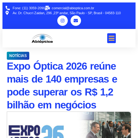
Fone: (11) 3059-2090
comercial@abioptica.com.br
Av. Dr. Chucri Zaidan, 296 ,23º andar, São Paulo - SP, Brasil - 04583-110
NOTÍCIAS
Expo Óptica 2026 reúne
mais de 140 empresas e
pode superar os R$ 1,2
bilhão em negócios